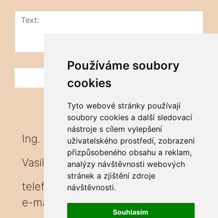
Používáme soubory
cookies
Tyto webové stránky používají
soubory cookies a další sledovací
nástroje s cílem vylepšení
Ing. Marián Hutira
uživatelského prostředí, zobrazení
přizpůsobeného obsahu a reklam,
Vasiľov 231, 02951
analýzy návštěvnosti webových
stránek a zjištění zdroje
telefon: ++421910979801
návštěvnosti.
e-mail:
hutira.m@gmail.com
Souhlasím