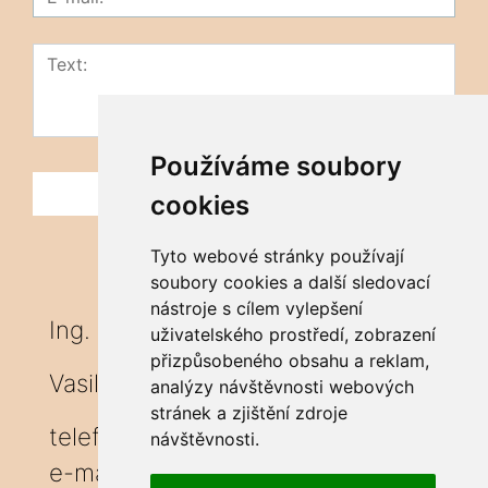
Používáme soubory
cookies
Tyto webové stránky používají
soubory cookies a další sledovací
nástroje s cílem vylepšení
Ing. Marián Hutira
uživatelského prostředí, zobrazení
přizpůsobeného obsahu a reklam,
Vasiľov 231, 02951
analýzy návštěvnosti webových
stránek a zjištění zdroje
telefon: ++421910979801
návštěvnosti.
e-mail:
hutira.m@gmail.com